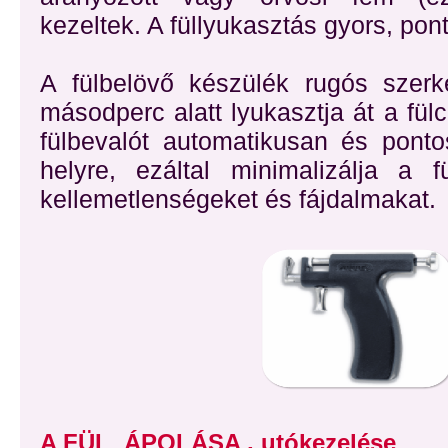
kezeltek. A füllyukasztás gyors, pon
A fülbelövő készülék rugós szerk
másodperc alatt lyukasztja át a fül
fülbevalót automatikusan és ponto
helyre, ezáltal minimalizálja a fü
kellemetlenségeket és fájdalmakat.
A FÜL ÁPOLÁSA , utókezelése