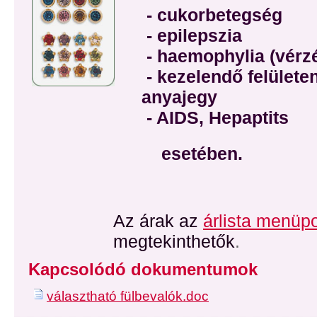
- cukorbetegség
- epilepszia
- haemophylia (vérz
- kezelendő felülete
anyajegy
- AIDS, Hepaptits
esetében.
Az árak az
árlista menüp
megtekinthetők
.
Kapcsolódó dokumentumok
választható fülbevalók.doc