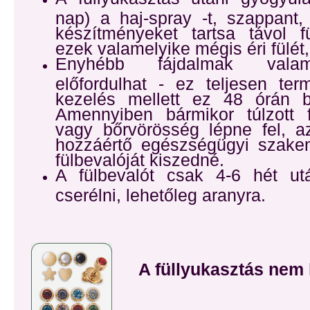
nap) a haj-spray -t, szappant
készítményeket tartsa távol f
ezek valamelyike mégis éri fülét, 
Enyhébb fájdalmak valami
előfordulhat - ez teljesen ter
kezelés mellett ez 48 órán be
Amennyiben bármikor túlzott 
vagy bőrvörösség lépne fel, a
hozzáértő egészségügyi szakem
fülbevalóját kiszedné.
A fülbevalót csak 4-6 hét u
cserélni, lehetőleg aranyra.
A füllyukasztás nem 