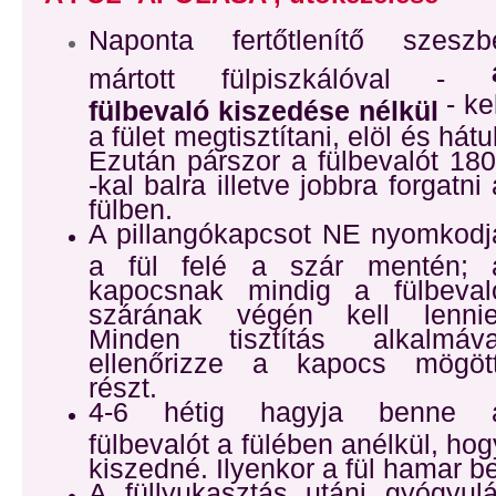
Naponta fertőtlenítő szeszb
mártott fülpiszkálóval -
- ke
fülbevaló kiszedése nélkül
a fület megtisztítani, elöl és hátul
Ezután párszor a fülbevalót 180
-kal balra illetve jobbra forgatni 
fülben.
A pillangókapcsot NE nyomkodj
a fül felé a szár mentén; 
kapocsnak mindig a fülbeval
szárának végén kell lennie
Minden tisztítás alkalmáva
ellenőrizze a kapocs mögött
részt.
4-6 hétig hagyja benne 
fülbevalót a fülében anélkül, hog
kiszedné. Ilyenkor a fül hamar be
A füllyukasztás utáni gyógyul