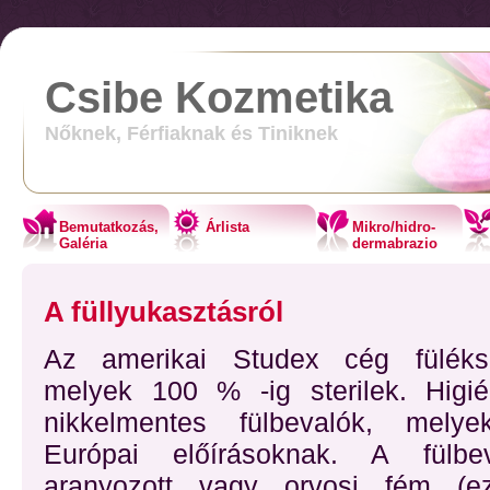
Csibe Kozmetika
Nőknek, Férfiaknak és Tiniknek
Bemutatkozás,
Árlista
Mikro/hidro-
Galéria
dermabrazio
A füllyukasztásról
Az amerikai Studex cég füléksz
melyek 100 % -ig sterilek. Higié
nikkelmentes fülbevalók, mely
Európai előírásoknak. A fülb
aranyozott vagy orvosi fém (ezüs