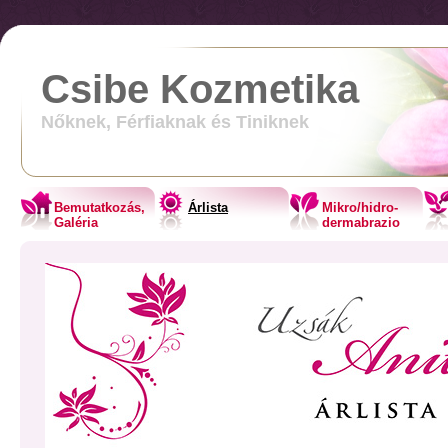
Csibe Kozmetika
Nőknek, Férfiaknak és Tiniknek
Bemutatkozás,
Árlista
Mikro/hidro-
Galéria
dermabrazio