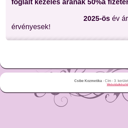
foglalt kezelés árának 50%a fizete
2025-ös
év ár
érvényesek!
Csibe Kozmetika
- Cím - 3. kerüle
Weboldalkészíté